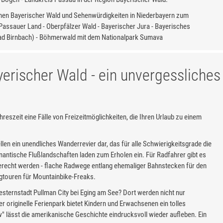
onen Bayerischer Wald und Sehenwürdigkeiten in Niederbayern zum
Passauer Land - Oberpfälzer Wald - Bayerischer Jura - Bayerisches
Bad Birnbach) - Böhmerwald mit dem Nationalpark Sumava
erischer Wald - ein unvergessliches
hreszeit eine Fälle von Freizeitmöglichkeiten, die Ihren Urlaub zu einem
len ein unendliches Wanderrevier dar, das für alle Schwierigkeitsgrade die
omantische Flußlandschaften laden zum Erholen ein. Für Radfahrer gibt es
erecht werden - flache Radwege entlang ehemaliger Bahnstecken für den
gtouren für Mountainbike-Freaks.
esternstadt Pullman City bei Eging am See? Dort werden nicht nur
originelle Ferienpark bietet Kindern und Erwachsenen ein tolles
" lässt die amerikanische Geschichte eindrucksvoll wieder aufleben. Ein