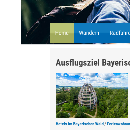
Home
Wandern
Radfahr
Ausflugsziel Bayeris
Hotels im Bayerischen Wald
/
Ferienwohnun