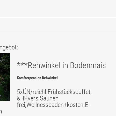
ngebot:
***Rehwinkel in Bodenmais
Komfortpension Rehwinkel
5xÜN/reichl.Frühstücksbuffet,
&HP,vers.Saunen
frei,Wellnessbaden+kosten.E-
n