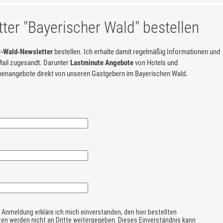
Hotel Jagdhof in Röhrnbach
Bayerischer Wald, zwischen 
ter "Bayerischer Wald" bestellen
Nationalpark Bayerischer Wal
und der Dreiflüssestadt Pass
r-Wald-Newsletter
bestellen. Ich erhalte damit regelmäßig Informationen und
Wellnesshotel Bayer
ail zugesandt. Darunter
Lastminute Angebote
von Hotels und
nangebote direkt von unseren Gastgebern im Bayerischen Wald.