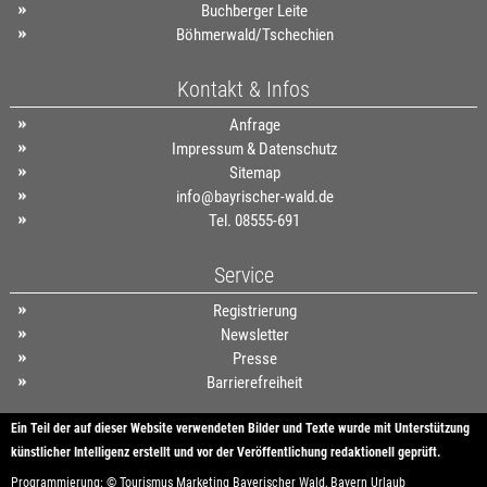
Buchberger Leite
Böhmerwald/Tschechien
Kontakt & Infos
Anfrage
Impressum & Datenschutz
Sitemap
info@bayrischer-wald.de
Tel. 08555-691
Service
Registrierung
Newsletter
Presse
Barrierefreiheit
Ein Teil der auf dieser Website verwendeten Bilder und Texte wurde mit Unterstützung
künstlicher Intelligenz erstellt und vor der Veröffentlichung redaktionell geprüft.
Programmierung: ©
Tourismus
Marketing
Bayerischer Wald
,
Bayern
Urlaub