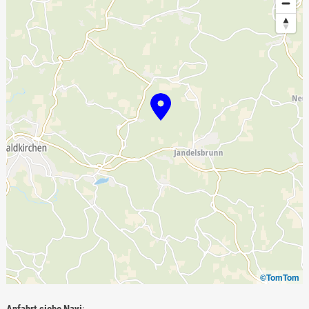
©TomTom
Anfahrt siehe Navi
: